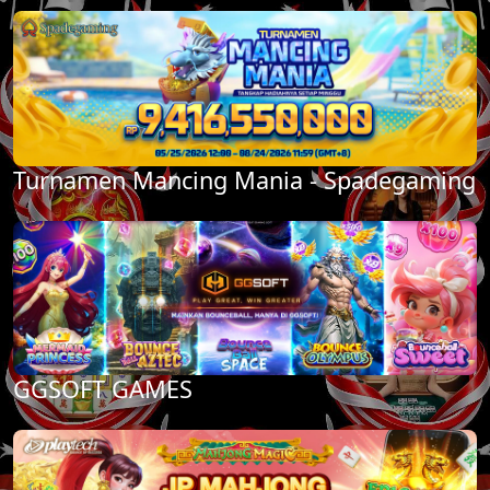
Turnamen Mancing Mania - Spadegaming
GGSOFT GAMES