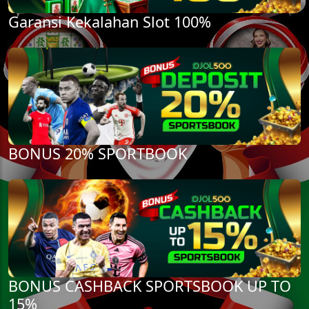
Garansi Kekalahan Slot 100%
BONUS 20% SPORTBOOK
BONUS CASHBACK SPORTSBOOK UP TO
15%