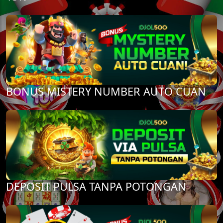
BONUS MISTERY NUMBER AUTO CUAN
DEPOSIT PULSA TANPA POTONGAN