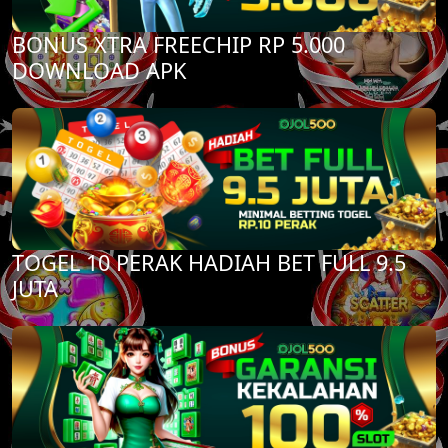
BONUS XTRA FREECHIP RP 5.000
DOWNLOAD APK
TOGEL 10 PERAK HADIAH BET FULL 9.5
JUTA