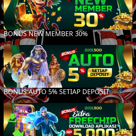
BONUS NEW MEMBER 30%
BONUS AUTO 5% SETIAP DEPOSIT