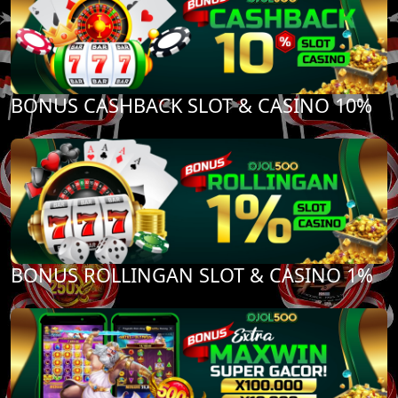
BONUS CASHBACK SLOT & CASINO 10%
BONUS ROLLINGAN SLOT & CASINO 1%