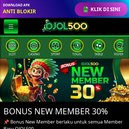
DOWNLOAD APK
KLIK DI SINI
ANTI BLOKIR
SLOT
CASINO
SPORT
TOGEL
TABLE
FISHING
BONUS NEW MEMBER 30%
📌 Bonus New Member berlaku untuk semua Member
Baru OJOL500.