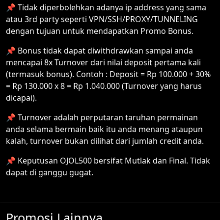
📌 Tidak diperbolehkan adanya ip address yang sama
atau 3rd party seperti VPN/SSH/PROXY/TUNNELING
dengan tujuan untuk mendapatkan Promo Bonus.
📌 Bonus tidak dapat diwithdrawkan sampai anda
mencapai 8x Turnover dari nilai deposit pertama kali
(termasuk bonus). Contoh : Deposit = Rp 100.000 + 30%
= Rp 130.000 x 8 = Rp 1.040.000 (Turnover yang harus
dicapai).
📌 Turnover adalah perputaran taruhan permainan
anda selama bermain baik itu anda menang ataupun
kalah, turnover bukan dilihat dari jumlah credit anda.
📌 Keputusan OJOL500 bersifat Mutlak dan Final. Tidak
dapat di ganggu gugat.
Promosi Lainnya