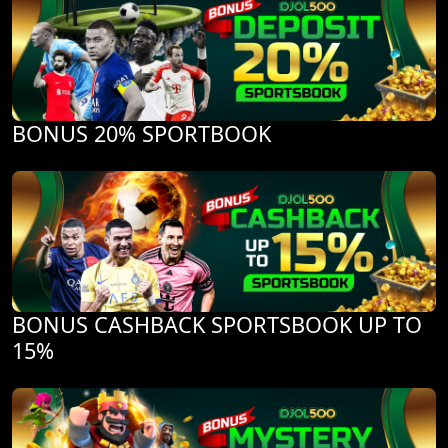
BONUS 20% SPORTBOOK
BONUS CASHBACK SPORTSBOOK UP TO
15%