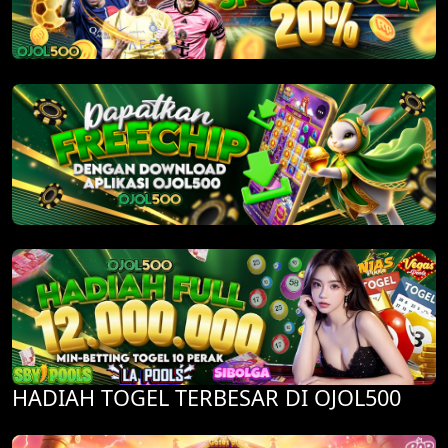
HADIAH TOGEL TERBESAR DI OJOL500