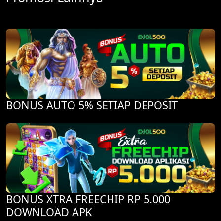
BONUS AUTO 5% SETIAP DEPOSIT
BONUS XTRA FREECHIP RP 5.000
DOWNLOAD APK