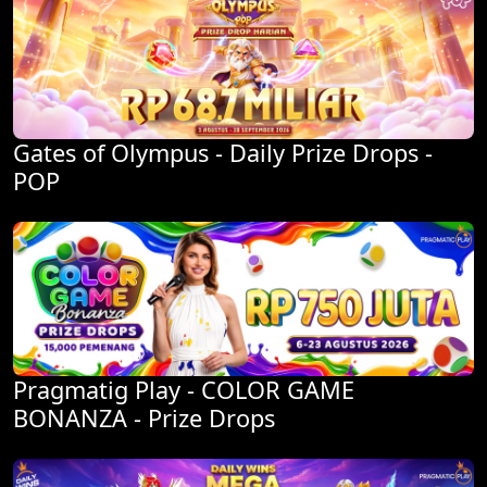
Gates of Olympus - Daily Prize Drops -
POP
Pragmatig Play - COLOR GAME
BONANZA - Prize Drops