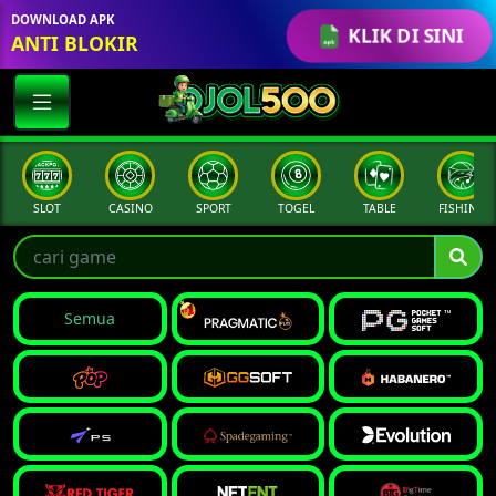
DOWNLOAD APK
KLIK DI SINI
ANTI BLOKIR
CASINO
SPORT
TOGEL
TABLE
FISHING
COCK F.
Semua