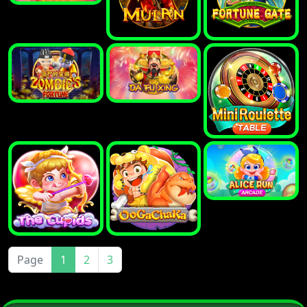
Page
1
2
3