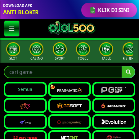
DOWNLOAD APK
KLIK DI SINI
ANTI BLOKIR
SLOT
CASINO
SPORT
TOGEL
TABLE
FISHING
Semua