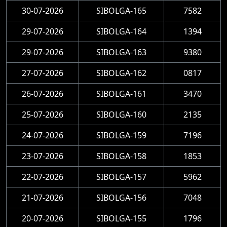
30-07-2026
SIBOLGA-165
7582
29-07-2026
SIBOLGA-164
1394
29-07-2026
SIBOLGA-163
9380
27-07-2026
SIBOLGA-162
0817
26-07-2026
SIBOLGA-161
3470
25-07-2026
SIBOLGA-160
2135
24-07-2026
SIBOLGA-159
7196
23-07-2026
SIBOLGA-158
1853
22-07-2026
SIBOLGA-157
5962
21-07-2026
SIBOLGA-156
7048
20-07-2026
SIBOLGA-155
1796